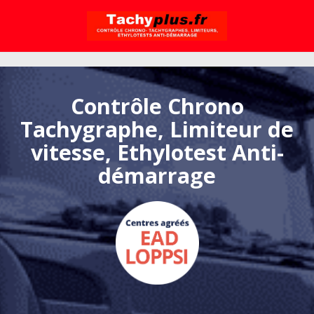
Passer à la navigation principale
Aller au contenu
Tachyplus.fr
Contrôle Chrono
Tachygraphe, Limiteur de
vitesse, Ethylotest Anti-
démarrage