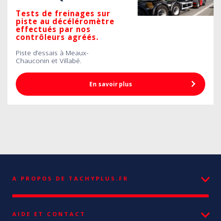
Tests de freinages sur
piste au décéléromètre
effectués par nos
contrôleurs agréés.
Piste d’essais à Meaux-
Chauconin et Villabé.
En savoir plus
A PROPOS DE TACHYPLUS.FR
AIDE ET CONTACT